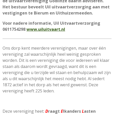
de uitvaartvereniging Godlinze daarin adviseren.
Het bestuur beveelt Uil uitvaartverzorging aan met
vestigingen te Bierum en Uithuizermeeden.
Voor nadere informatie, Uil Uitvaartverzorging
0611754298
www.uiluitvaart.nl
Ons dorp kent meerdere verenigingen, maar over één
vereniging zal waarschijnlijk heel weinig gesproken
worden. Dit is een vereniging die voor iedereen wil klaar
staan als daarom wordt gevraagd, want dit is een
vereniging die u terzijde wil staan en behulpzaam wil zijn
als u dit waarschijnlijk het meest nodig hebt. Al sedert
1872 actief in het dorp als het werd gewenst. Deze
vereniging heeft 225 leden.
Deze vereniging heet:
D
raagt
E
lkanders
L
asten