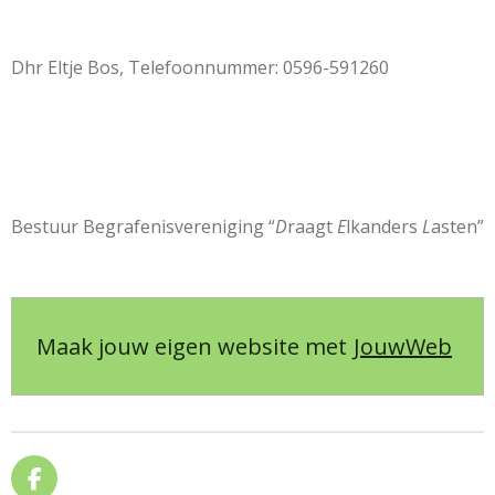
Dhr Eltje Bos, Telefoonnummer: 0596-591260
Bestuur Begrafenisvereniging “
D
raagt
E
lkanders
L
asten”
Maak jouw eigen website met
JouwWeb
F